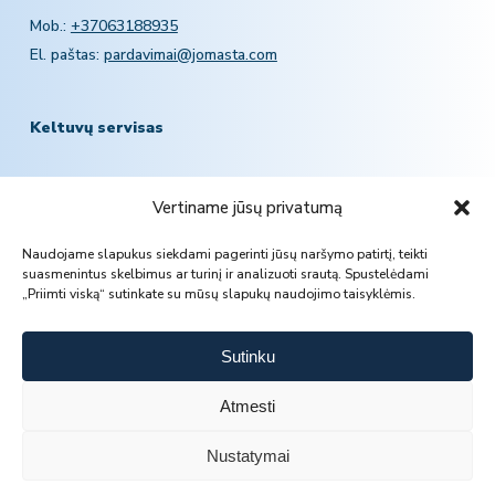
Mob.:
+37063188935
El. paštas:
pardavimai@jomasta.com
Keltuvų servisas
Mob.:
+370 601 78757
Vertiname jūsų privatumą
El. paštas:
servisas@jomasta.com
Naudojame slapukus siekdami pagerinti jūsų naršymo patirtį, teikti
suasmenintus skelbimus ar turinį ir analizuoti srautą. Spustelėdami
„Priimti viską“ sutinkate su mūsų slapukų naudojimo taisyklėmis.
Sutinku
Atmesti
Nustatymai