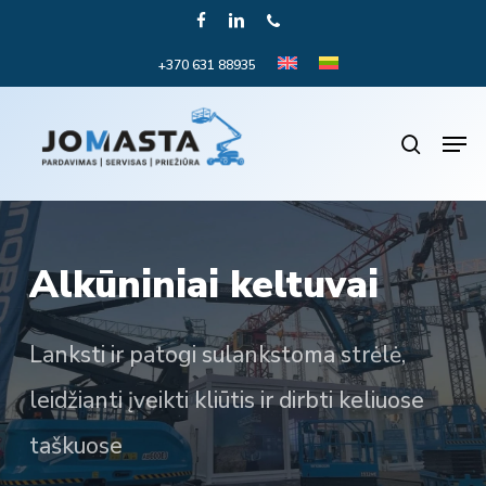
Skip
FACEBOOK
LINKEDIN
PHONE
to
+370 631 88935
Close
main
Menu
content
Men
search
Alkūniniai keltuvai
Lanksti ir patogi sulankstoma strėlė,
leidžianti įveikti kliūtis ir dirbti keliuose
taškuose