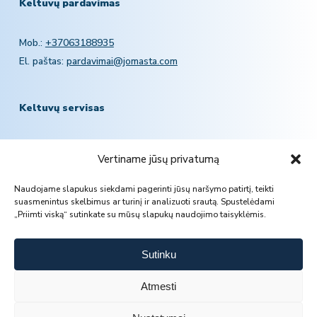
Keltuvų pardavimas
Mob.:
+37063188935
El. paštas:
pardavimai@jomasta.com
Keltuvų servisas
Mob.:
+370 601 78757
Vertiname jūsų privatumą
El. paštas:
servisas@jomasta.com
Naudojame slapukus siekdami pagerinti jūsų naršymo patirtį, teikti
suasmenintus skelbimus ar turinį ir analizuoti srautą. Spustelėdami
„Priimti viską“ sutinkate su mūsų slapukų naudojimo taisyklėmis.
Sutinku
Atmesti