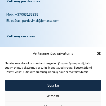
Keltuvų pardavimas
Mob.:
+37063188935
El. paštas:
pardavimai@jomasta.com
Keltuvų servisas
Mob.:
+370 601 78757
Vertiname jūsų privatumą
El. paštas:
servisas@jomasta.com
Naudojame slapukus siekdami pagerinti jūsų naršymo patirtį, teikti
suasmenintus skelbimus ar turinį ir analizuoti srautą. Spustelėdami
„Priimti viską“ sutinkate su mūsų slapukų naudojimo taisyklėmis.
Sutinku
Atmesti