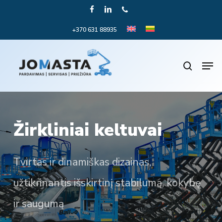
Skip
FACEBOOK
LINKEDIN
PHONE
to
+370 631 88935
Close
main
Menu
content
Men
search
Žirkliniai keltuvai
Tvirtas ir dinamiškas dizainas,
užtikrinantis išskirtinį stabilumą, kokybę
ir saugumą