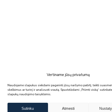
WPL-5
DAUGIAU INFORMACIJOS
Vertiname jūsų privatumą
Naudojame slapukus siekdami pagerinti jūsų naršymo patirtį, teikti suasme
skelbimus ar turinį ir analizuoti srautą. Spustelėdami „Priimti viską“ sutinka
slapukų naudojimo taisyklėmis.
Sutinku
Atmesti
Nustat