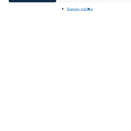
Slapukų politika
WPL-9
DAUGIAU INFORMACIJOS