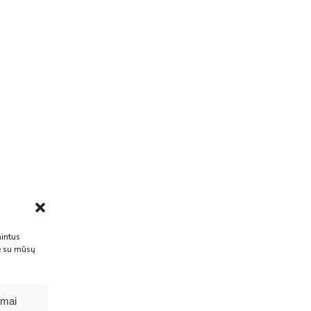
WPL-6
DAUGIAU INFORMACIJOS
nintus
te su mūsų
ymai