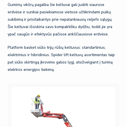
Guminių vikšrų pagalba šie keltuvai gali judėti siaurose
erdvėse ir sunkiai pasiekiamose vietose užtikrindami puikų
sukibimą ir prisitaikantys prie nepalankiausių reljefo sąlygų.
Šie keltuvai išsiskiria savo kompaktišku dydžiu, todėl jie yra
ypač saugūs ir efektyvūs pačiose ankščiausiose erdvėse.
Platform basket siūlo trijų rūšių keltuvus: standartinius,
elektrinius ir hibridinius. Spider lift keltuvų asortimentas taip
pat siūlo skirtingą įkrovimo galios lygį, atsižvelgiant į turimą
elektros energijos tiekimą.