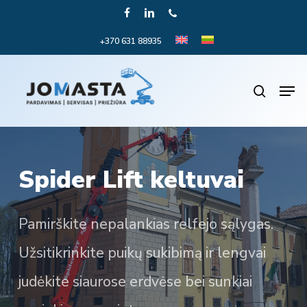
Skip
FACEBOOK
LINKEDIN
PHONE
to
+370 631 88935
Close
main
Menu
content
Men
search
Spider Lift keltuvai
Pamirškite nepalankias relfejo sąlygas.
Užsitikrinkite puikų sukibimą ir lengvai
judėkite siaurose erdvėse bei sunkiai