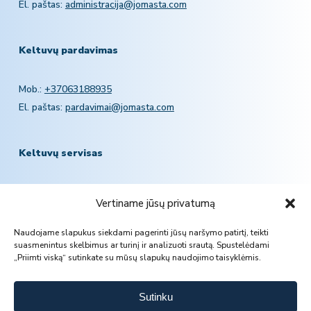
El. paštas:
administracija@jomasta.com
Keltuvų pardavimas
Mob.:
+37063188935
El. paštas:
pardavimai@jomasta.com
Keltuvų servisas
Mob.:
+370 601 78757
Vertiname jūsų privatumą
El. paštas:
servisas@jomasta.com
Naudojame slapukus siekdami pagerinti jūsų naršymo patirtį, teikti
suasmenintus skelbimus ar turinį ir analizuoti srautą. Spustelėdami
„Priimti viską“ sutinkate su mūsų slapukų naudojimo taisyklėmis.
Sutinku