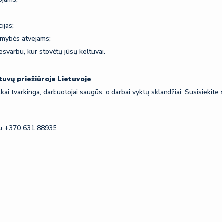
ijas;
omybės atvejams;
esvarbu, kur stovėtų jūsų keltuvai.
tuvų priežiūroje Lietuvoje
i tvarkinga, darbuotojai saugūs, o darbai vyktų sklandžiai. Susisiekite s
nu
+370 631 88935