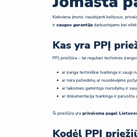
Jomasta pa
Kiekviena įmonė, naudojanti keltuvus, privalo
ir
saugos garantija
darbuotojams bei efekt
Kas yra PPĮ prie
PPĮ priežiūra – tai reguliari techninės įrango
ar įranga techniškai tvarkinga ir saugi n
ar nėra pažeidimų ar nusidėvėjimo požy
ar laikomasi gamintojo nurodymų ir sau
ar dokumentacija tvarkinga ir paruošta a
Ši priežiūra yra
privaloma pagal Lietuvos
Kodėl PPĮ prieži