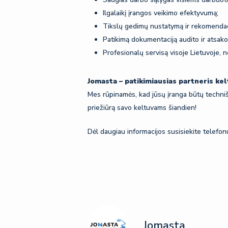
Ilgalaikį įrangos veikimo efektyvumą;
Tikslų gedimų nustatymą ir rekomendac
Patikimą dokumentaciją audito ir atsak
Profesionalų servisą visoje Lietuvoje, n
Jomasta – patikimiausias partneris kel
Mes rūpinamės, kad jūsų įranga būtų techniška
priežiūrą savo keltuvams šiandien!
Dėl daugiau informacijos susisiekite telefo
Jomasta