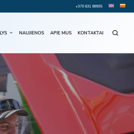
+370 631 88935
searc
LYS
NAUJIENOS
APIE MUS
KONTAKTAI