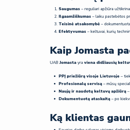
Saugumas
– reguliari apžiūra užtikrina
Ilgaamžiškumas
– laiku pastebėtos pr
Teisinė atsakomybė
– dokumentuota P
Efektyvumas
– keltuvai, kurių techni
Kaip Jomasta pa
UAB
Jomasta
yra
viena didžiausių keltu
PPĮ priežiūrą visoje Lietuvoje
– tie
Profesionalų servisą
– mūsų specialis
Naujų ir naudotų keltuvų apžiūrą
– 
Dokumentuotą ataskaitą
– po kiekv
Ką klientas gau
Saugias darbo sąlygas visiems darbuot