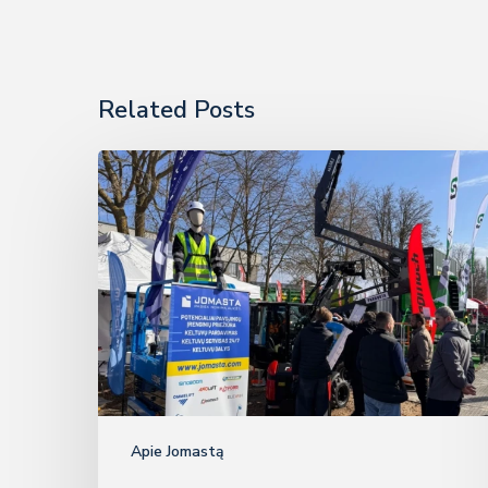
Related Posts
„Jomasta
dalyvavo”
parodoje
„Ką
pasėsi…
2026“
Apie Jomastą