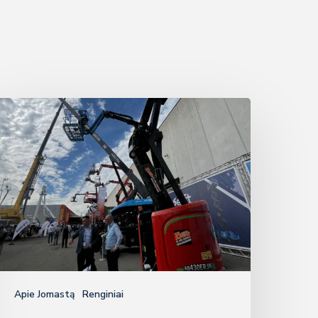
inoboom
aujienos
arodoje
Apie Jomastą
Renginiai