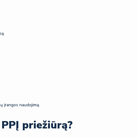
pą.
gų įrangos naudojimą.
PPĮ priežiūrą?