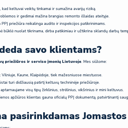
, kad keltuvai veiktų tinkamai ir sumažina avarijų riziką.
oblemos ir gedimai mažina brangias remonto išlaidas ateityje.
PĮ priežiūra reikalinga audito ir inspekcijos patikrinimams.
nė būklė nuolat tikrinama, dirba patikimiau ir užtikrina sklandų darbų tem
deda savo klientams?
vų priežiūros ir serviso įmonių Lietuvoje
. Mes siūlome:
k Vilniuje, Kaune, Klaipėdoje, tiek mažesniuose miestuose.
tai turi didžiausią patirtį keltuvų techninėje priežiūroje.
aptarnaujame visų tipų žirklinius, strėlinius, vikšrinius ir mini keltuvus.
ienos apžiūros klientas gauna oficialų PPĮ dokumentą, patvirtinantį sau
na pasirinkdamas Jomastos 
ojams;