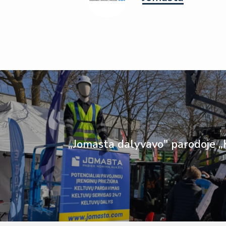
„Jomasta dalyvavo" parodoje „K