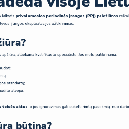
deda visoje Liet
 laikytis
privalomosios periodinės įrangos (PPĮ) priežiūros
reikal
yvus įrangos eksploatacijos užtikrinimas.
žiūra?
s apžiūra, atliekama kvalifikuoto specialisto. Jos metu patikrinama:
audoti;
mių;
gos standartų;
udito atvejui.
 teisės aktus
, o jos ignoravimas gali sukelti rimtų pasekmių: nuo darb
ūra būtina?