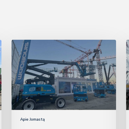
Kaip
S
išsirinkti
n
keltuvą?
p
Apie Jomastą