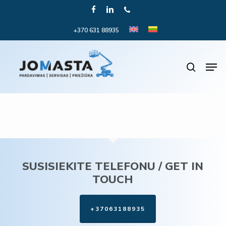
Skip
FACEBOOK
LINKEDIN
PHONE
to
+370 631 88935
Close
main
Menu
content
Men
search
SUSISIEKITE TELEFONU / GET IN
TOUCH
+37063188935