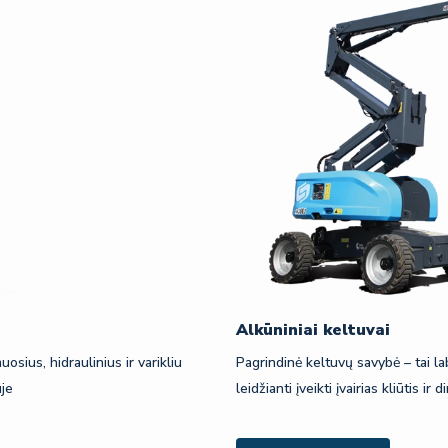
Alkūniniai keltuvai
osius, hidraulinius ir varikliu
Pagrindinė keltuvų savybė – tai la
uje
leidžianti įveikti įvairias kliūtis 