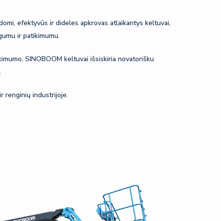
mi, efektyvūs ir dideles apkrovas atlaikantys keltuvai,
ugumu ir patikimumu.
tikimumo, SINOBOOM keltuvai išsiskiria novatorišku
.
 renginių industrijoje.