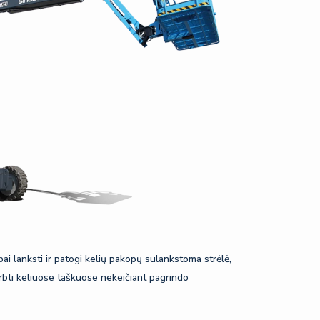
bai lanksti ir patogi kelių pakopų sulankstoma strėlė,
ir dirbti keliuose taškuose nekeičiant pagrindo