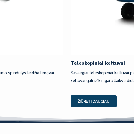
Teleskopiniai keltuvai
mo spindulys leidžia lengvai
Savaegiai teleskopiniai keltuvai p
keltuvai gali sėkimgai atlaikyti di
ŽIŪRĖTI DAUGIAU