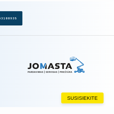
63188935
SUSISIEKITE