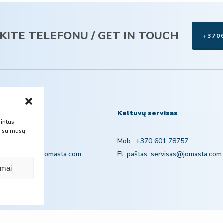
EKITE TELEFONU / GET IN TOUCH
+370
 pardavimas
Keltuvų servisas
nintus
te su mūsų
7063188935
Mob.:
+370 601 78757
:
pardavimai@jomasta.com
El. paštas:
servisas@jomasta.com
ymai