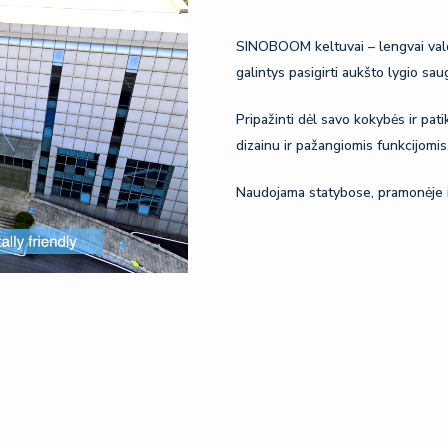
SINOBOOM keltuvai – lengvai valdo
galintys pasigirti aukšto lygio sa
Pripažinti dėl savo kokybės ir pa
dizainu ir pažangiomis funkcijomis
Naudojama statybose, pramonėje ir