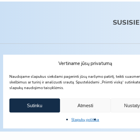
SUSISI
Vertiname jūsų privatumą
Administracija
Keltuvų
Naudojame slapukus siekdami pagerinti jūsų naršymo patirtį, teikti suasme
skelbimus ar turinį ir analizuoti srautą. Spustelėdami „Priimti viską“ sutinka
slapukų naudojimo taisyklėmis.
Mob.:
+370 647 60370
Mob.:
+3
El. paštas:
administracija@jomasta.com
El. paštas
Sutinku
Atmesti
Nustat
Slapukų politika
© 2026 Jomasta.