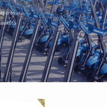
 apkrovas
i aukšto