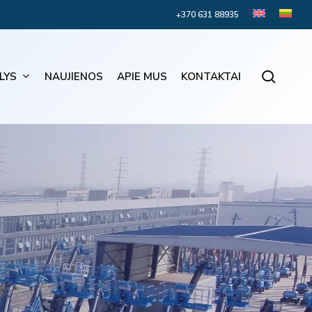
+370 631 88935
searc
LYS
NAUJIENOS
APIE MUS
KONTAKTAI