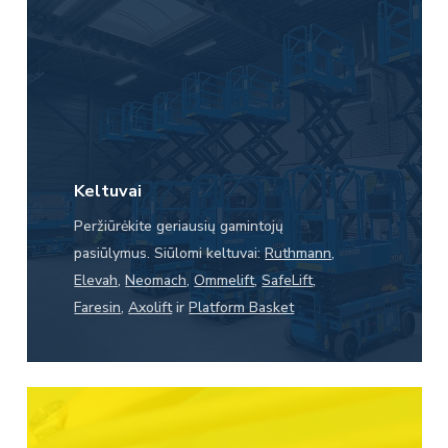
Keltuvai
Peržiūrėkite geriausių gamintojų
pasiūlymus. Siūlomi keltuvai:
Ruthmann
,
Elevah
,
Neomach
,
Ommelift
,
SafeLift
,
Faresin
,
Axolift
ir
Platform Basket