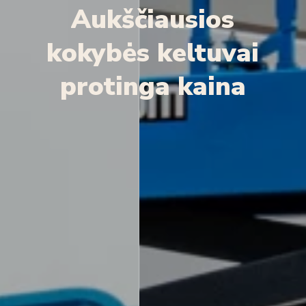
Aukščiausios
kokybės
keltuvai
protinga
kaina