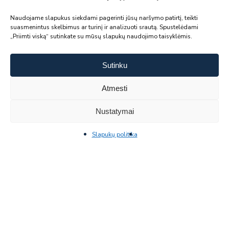
Naudojame slapukus siekdami pagerinti jūsų naršymo patirtį, teikti
suasmenintus skelbimus ar turinį ir analizuoti srautą. Spustelėdami
„Priimti viską“ sutinkate su mūsų slapukų naudojimo taisyklėmis.
Sutinku
Atmesti
Nustatymai
Naudoti Keltuvai
SUSISIEKITE
Aukštos kokybės keltuvai protinga kaina
Slapukų politika