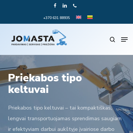
Skip
FACEBOOK
LINKEDIN
PHONE
to
+370 631 88935
Close
main
Menu
content
Men
search
Priekabos tipo
keltuvai
Priekabos tipo keltuvai – tai kompaktiškas,
lengvai transportuojamas sprendimas saugiam
ir efektyviam darbui aukštyje įvairiose darbo