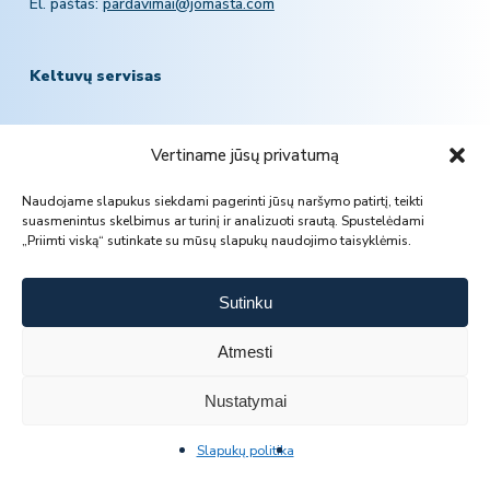
El. paštas:
pardavimai@jomasta.com
Keltuvų servisas
Mob.:
+370 601 78757
Vertiname jūsų privatumą
El. paštas:
servisas@jomasta.com
Naudojame slapukus siekdami pagerinti jūsų naršymo patirtį, teikti
suasmenintus skelbimus ar turinį ir analizuoti srautą. Spustelėdami
„Priimti viską“ sutinkate su mūsų slapukų naudojimo taisyklėmis.
Sutinku
Atmesti
Nustatymai
SUSISIEKITE
Slapukų politika
© 2026 Jomasta.