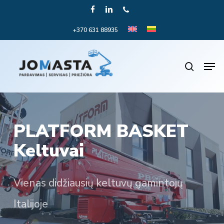
Skip
FACEBOOK
LINKEDIN
PHONE
to
+370 631 88935
Close
main
Menu
content
Men
search
PLATFORM BASKET
Keltuvai
Vienas didžiausių keltuvų gamintojų
Italijoje