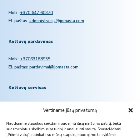
Mob.:
+370 647 60370
El. paštas:
administracija@jomasta.com
Keltuvų pardavimas
Mob.:
+37063188935
El. paštas:
pardavimai@jomasta.com
Keltuvų servisas
Mob.:
+370 601 78757
Vertiname jūsų privatumą
El. paštas:
servisas@jomasta.com
Naudojame slapukus siekdami pagerinti jūsų naršymo patirtį, teikti
suasmenintus skelbimus ar turinį ir analizuoti srautą. Spustelėdami
„Priimti viską“ sutinkate su mūsų slapukų naudojimo taisyklėmis.