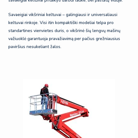
savaeigiai keltuvai pritaikyti darbui lauke, bei pastatų viduje.
Savaeigiai vikšriniai keltuvai – galingiausi ir universaliausi
keltuvai rinkoje. Visi itin kompaktiški modeliai telpa pro
standartines vienvietes duris, o vikšrinė šių lengvų mašinų
važiuoklė garantuoja pravažiavimą per pačius grežniausius
paviršius nesukeliant žalos.