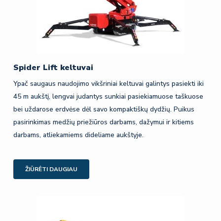
Spider Lift keltuvai
Ypač saugaus naudojimo vikšriniai keltuvai galintys pasiekti iki
45 m aukštį, lengvai judantys sunkiai pasiekiamuose taškuose
bei uždarose erdvėse dėl savo kompaktiškų dydžių. Puikus
pasirinkimas medžių priežiūros darbams, dažymui ir kitiems
darbams, atliekamiems dideliame aukštyje.
ŽIŪRĖTI DAUGIAU